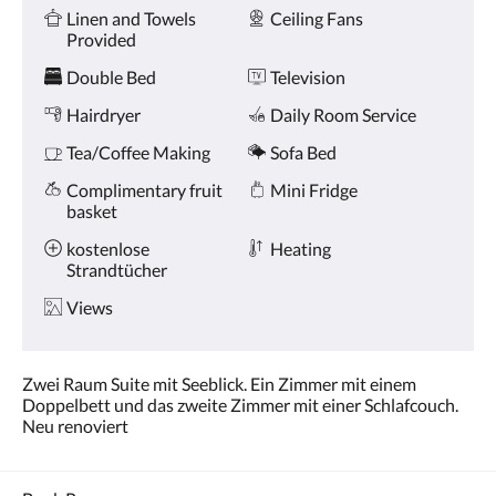
Amenities
and
Linen and Towels
Ceiling Fans
previous
Provided
buttons.
Double Bed
Television
Hairdryer
Daily Room Service
Tea/Coffee Making
Sofa Bed
Complimentary fruit
Mini Fridge
basket
kostenlose
Heating
Strandtücher
Views
Zwei Raum Suite mit Seeblick. Ein Zimmer mit einem
Doppelbett und das zweite Zimmer mit einer Schlafcouch.
Neu renoviert