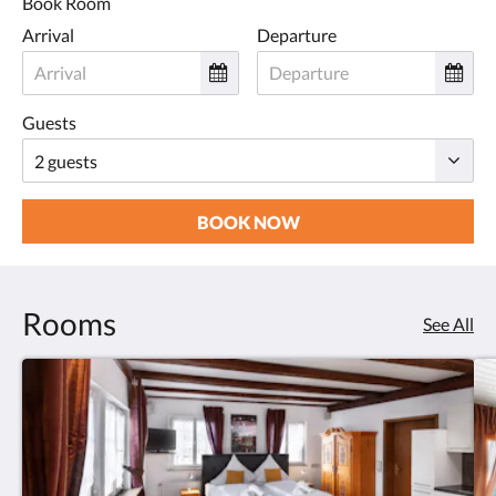
Book Room
Arrival
Departure
Guests
BOOK NOW
Rooms
See All