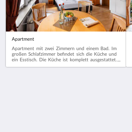
Apartment
Apartment mit zwei Zimmern und einem Bad. Im
großen Schlafzimmer befindet sich die Küche und
ein Esstisch. Die Küche ist komplett ausgestattet.
Das zweite Zimmer hat ein Etagenbett. Es ist ideal
für Familien geeignet oder für mehrere Freunde, die
gerne ein paar Tage zusammen am Bodensee
verbringen möchten.
Sonnenstube Hagnau
Seestraße 17
Hagnau am Bodensee Baden-Württemberg 88709
Germany
+49 7532 5900
info@sonnenstube-bodensee.de